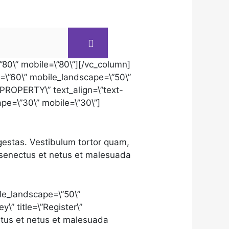
”80\” mobile=\”80\”][/vc_column]
t=\”60\” mobile_landscape=\”50\”
PROPERTY\” text_align=\”text-
ape=\”30\” mobile=\”30\”]
gestas. Vestibulum tortor quam,
ue senectus et netus et malesuada
ile_landscape=\”50\”
\” title=\”Register\”
netus et netus et malesuada