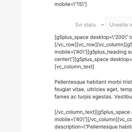
mobile=\”15\”]
[g5plus_space desktop=\”200\” ta
[/vc_row][vc_row][vc_column][g5p
mobile=\”40\”][g5plus_heading 
center\”][g5plus_space desktop=\
[vc_column_text]
Pellentesque habitant morbi tri
feugiat vitae, ultricies eget, te
fames ac turpis egestas. Vestib
[/vc_column_text][g5plus_space d
mobile=\”40\”][/vc_column][vc_col
description=\”Pellentesque habit