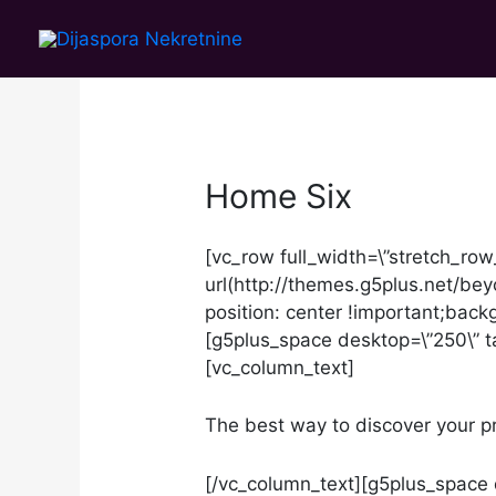
Skip
to
content
Home Six
[vc_row full_width=\”stretch_r
url(http://themes.g5plus.net/b
position: center !important;back
[g5plus_space desktop=\”250\” ta
[vc_column_text]
The best way to discover your p
[/vc_column_text][g5plus_space d