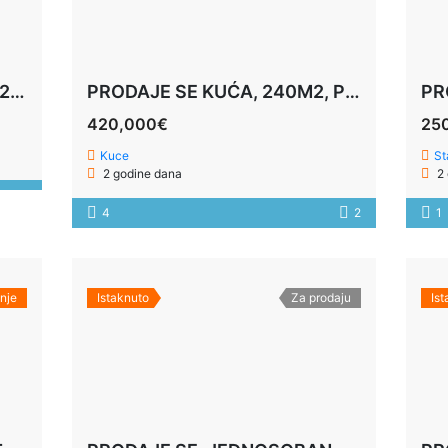
PRODAJE SE ZEMLJA, 985M2, BUDVA
PRODAJE SE KUĆA, 240M2, PODGORICA
420,000€
25
Kuce
St
2 godine dana
2 
4
2
1
nje
Istaknuto
Za prodaju
Is