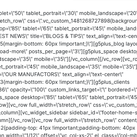
let=\”50\” tablet_portrait=\”30\” mobile_landscape=\”20
tretch_row\” css=\”.vc_custom_1481268727898{background
=\”85\” tablet=\”65\” tablet_portrait=\”45\” mobile_land
ST NEWS\” title=\”BLOGS & TIPS\” text_align=\”text-cen
margin-bottom: 60px !important;}\”][g5plus_blog layout
load-more\” posts_per_page=\”3\”][g5plus_space desktop=
andscape=\”35\” mobile=\”35\”][/vc_column][/vc_row][vc
let_portrait=\”45\” mobile_landscape=\”35\” mobile=\”35\
\”OUR MANUFACTORS\” text_align=\”text-center\”
{margin-bottom: 60px !important;}\”][g5plus_clients
\” opacity=\”100\” custom_links_target=\”\” bordered=\”t
_space desktop=\”85\” tablet=\”65\” tablet_portrait=\”4
_row][vc_row full_width=\”stretch_row\” css=\”.vc_cus
c_column][vc_widget_sidebar sidebar_id=\”footer-home-si
umn][/vc_row][vc_row full_width=\”stretch_row\” conten
{padding-top: 41px !important;padding-bottom: 40px 
n width=\”1/12\” offset=\”vc_col-xs-2\” el_class=\”col-m