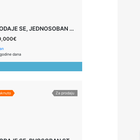
PRODAJE SE, JEDNOSOBAN STAN, 78M2, BUDVA
0,000€
an
godine dana
taknuto
Za prodaju