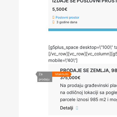
5,500€
Poslovni prostor
3 godine dana
[g5plus_space desktop=\”100\” ta
[/vc_row][vc_row][vc_column][g5p
mobile=\”40\”]
PRODAJE SE ZEMLJA, 9
Za
Istaknuto
375,000€
prodaju
Na prodaju građevinski pla
na odličnoj lokaciji sa po
parcele iznosi 985 m2 i mo
S+P+1 do 450 m2 BRGP Po
Detalji
dozvole za gradnju.