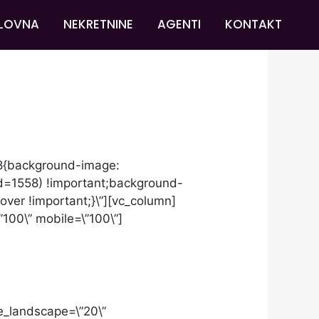
LOVNA
NEKRETNINE
AGENTI
KONTAKT
08{background-image:
id=1558) !important;background-
over !important;}\”][vc_column]
”100\” mobile=\”100\”]
le_landscape=\”20\”