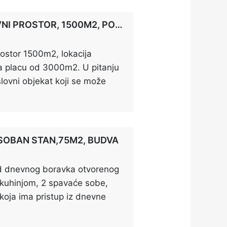
ed na rijeku. Plac na kojem se
tan prilaz rijeci […]
IZDAJE SE POSLOVNI PROSTOR, 1500M2, PODGORICA
rostor 1500m2, lokacija
a placu od 3000m2. U pitanju
lovni objekat koji se može
 za skladištenje, proizvodnju,
kancelarijsko poslovanje. U
jedan dio se može iskoristiti
ji i mogućnost proširenja za
SOBAN STAN,75M2, BUDVA
zvedeni […]
od dnevnog boravka otvorenog
i kuhinjom, 2 spavaće sobe,
koja ima pristup iz dnevne
mpletno namješten i ima
re i cijeli grad.