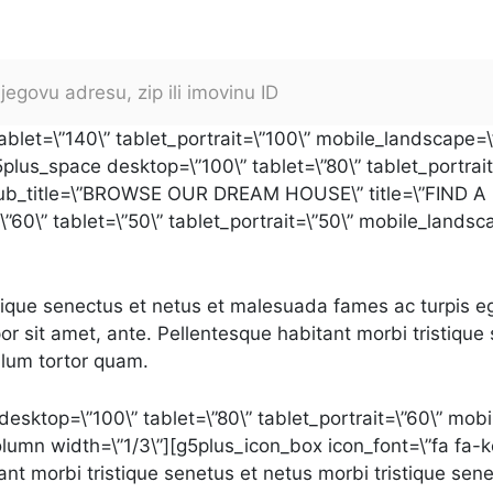
blet=\”140\” tablet_portrait=\”100\” mobile_landscape=\
lus_space desktop=\”100\” tablet=\”80\” tablet_portrai
sub_title=\”BROWSE OUR DREAM HOUSE\” title=\”FIND A 
”60\” tablet=\”50\” tablet_portrait=\”50\” mobile_landsc
stique senectus et netus et malesuada fames ac turpis e
mpor sit amet, ante. Pellentesque habitant morbi tristiq
ulum tortor quam.
esktop=\”100\” tablet=\”80\” tablet_portrait=\”60\” mob
umn width=\”1/3\”][g5plus_icon_box icon_font=\”fa fa-key
ant morbi tristique senetus et netus morbi tristique se