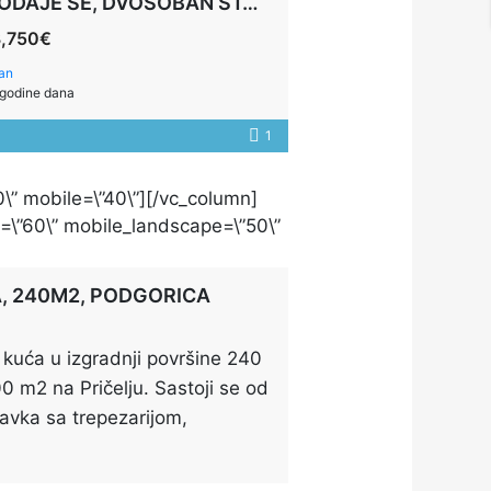
PRODAJE SE, DVOSOBAN STAN,75M2, BUDVA
3,750€
an
godine dana
1
0\” mobile=\”40\”][/vc_column]
t=\”60\” mobile_landscape=\”50\”
, 240M2, PODGORICA
 kuća u izgradnji površine 240
 m2 na Pričelju. Sastoji se od
avka sa trepezarijom,
 4 spavaće sobe, kupatilom,
 Dnevni boravak je površine