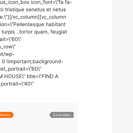
lus_icon_box icon_font=\”fa fa-
bi tristique senetus et netus
ae.\”][/vc_column][vc_column
ption=\”Pellentesque habitant
turpis . tortor quam, feugiat
ait=\”60\”
h_row\”
ot/wp-
0 0 !important;background-
et_portrait=\”60\”
 HOUSE\” title=\”FIND A
portrait=\”40\”
taknuto
Za prodaju