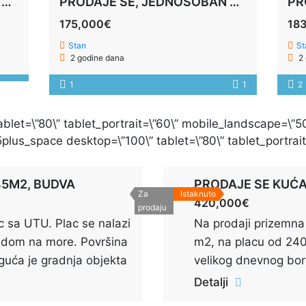
IZDAJE SE POSLOVNI PROSTOR, 1500M2, PODGORICA
PRODAJE SE, JEDNOSOBAN STAN 52M2, KOTOR
175,000€
18
Stan
St
2 godine dana
2 
1
1
2
blet=\”80\” tablet_portrait=\”60\” mobile_landscape=\”5
lus_space desktop=\”100\” tablet=\”80\” tablet_portrai
85M2, BUDVA
PRODAJE SE KUĆA
Za
Istaknuto
420,000€
prodaju
c sa UTU. Plac se nalazi
Na prodaji prizemna
gledom na more. Površina
m2, na placu od 2400
guća je gradnja objekta
velikog dnevnog bor
sjeduje sve potrebne
odvojenom kuhinjom,
Detalji
toaletom i ostavom.