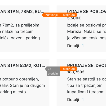
oko 60 m2 i ima pogl
nalazi kuća ima direk
PRODAJE SE, JEDNOSOBAN STAN, 78M2, BUDVA
Izdavanje
Istaknuto
5,500€
 78m2, sa prelijepim
Izdaje se poslovni p
 nalazi na trećem
Mareza. Nalazi se n
ednički bazen i parking
je višenamjenski pos
en.
koristiti kao prostor
Detalji
show-room kao i za 
sklopu istog objekta 
kao apartmani. Posto
PRODAJE SE, JEDNOSOBAN STAN 52M2, KOTOR
PRODAJE SE, DVO
Za
Istaknuto
još 500m2 (već su i
183,750€
prodaju
n potpuno opremljen,
Stan se sastoji se 
zaliv. Stan je na drugom
tipa sa trpezarijom 
parking mjesto.
kupatilom i terasom 
sobe. Prodaje se ko
Detalji
prelijep pogled na mo