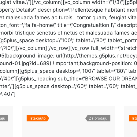
ugiat vitae.\”][/vc_column][vc_column width=\”1/3\”][g5p
roperty Details\” description=\”Pellentesque habitant mor
 et malesuada fames ac turpis . tortor quam, feugiat vit
on_font=\”fa fa-home\” title=\”Congratualtion !\” descri
 morbi tristique senetus et netus et malesuada fames ac 
[g5plus_space desktop=\”100\” tablet=\”80\” tablet_portr
\”40\”][/vc_column][/vc_row][vc_row full_width=\”stretc
{background-image: url(http://themes.g5plus.net/bey
ound-01.jpg?id=689) !important;background-position: 
_column][g5plus_space desktop=\”100\” tablet=\”80\” tabl
=\”40\”][g5plus_heading sub_title=\”BROWSE OUR DREAM
ter\”][g5plus_space desktop=\”60\” tablet=\”60\” tablet_
\”40\”]
aju
Istaknuto
Za prodaju
Is