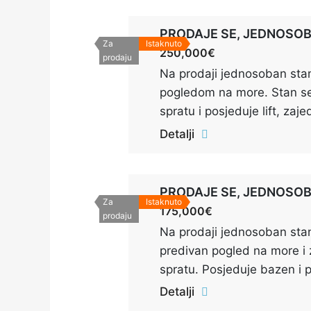
Za
Istaknuto
250,000€
prodaju
Na prodaji jednosoban stan
pogledom na more. Stan se
spratu i posjeduje lift, zaj
mjesto. Potpuno je opremlj
Detalji
Za
Istaknuto
175,000€
prodaju
Na prodaji jednosoban sta
predivan pogled na more i 
spratu. Posjeduje bazen i 
Detalji