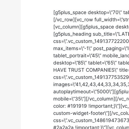
[g5plus_space desktop=\”70\” tab
[/vc_row][vc_row full_width=\”s
[vc_column][g5plus_space desktop
[g5plus_heading sub_title=\”LATE
css=\”.vc_custom_1491377222005{
max_items=\”-1\” post_paging=\”
tablet_portrait=\”45\” mobile_l
desktop=\”85\” tablet=\”65\” tab
HAVE TRUST COMPANIES\” title=
css=\”.vc_custom_1491377535293
images=\”41,42,43,44,33,34,35,36
autoplaytimeout=\”5000\”][g5plus
mobile=\”35\”][/vc_column][/vc
color: #191919 !important;}\”][v
custom-widget-footer\”][/vc_col
css=\”.vc_custom_1486194736732
#2a2a2a !important;}\”][vc_colum