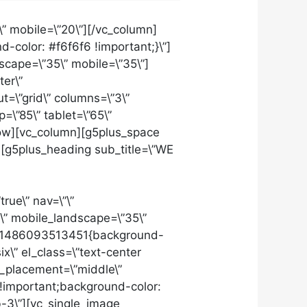
\” mobile=\”20\”][/vc_column]
-color: #f6f6f6 !important;}\”]
scape=\”35\” mobile=\”35\”]
ter\”
=\”grid\” columns=\”3\”
\”85\” tablet=\”65\”
_row][vc_column][g5plus_space
”][g5plus_heading sub_title=\”WE
rue\” nav=\”\”
5\” mobile_landscape=\”35\”
tom_1486093513451{background-
x\” el_class=\”text-center
t_placement=\”middle\”
!important;background-color:
b-3\”][vc_single_image