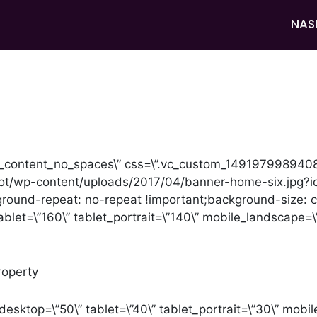
NAS
ow_content_no_spaces\” css=\”.vc_custom_14919799894
eyot/wp-content/uploads/2017/04/banner-home-six.jpg?
ground-repeat: no-repeat !important;background-size: c
blet=\”160\” tablet_portrait=\”140\” mobile_landscape=\
roperty
esktop=\”50\” tablet=\”40\” tablet_portrait=\”30\” mobi