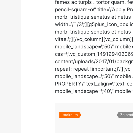
fames ac turpis . tortor quam, fe
pencil-square-o\” title=\”Apply P
morbi tristique senetus et netus
width=\”1/3\”][g5plus_icon_box ic
morbi tristique senetus et netus
vitae.\”][/vc_column][vc_column]
mobile_landscape=\”50\” mobile=
css=\”.vc_custom_1491994020695
content/uploads/2017/01/backgr
repeat: repeat !important;}\”][vc
mobile_landscape=\”50\” mobile
PROPERTY\” text_align=\”text-cen
mobile_landscape=\”40\” mobile=
Istaknuto
Za prod