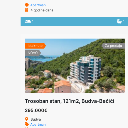
Apartmani
4 godine dana
1
1
Istaknuto
Za prodaju
NOVO
Trosoban stan, 121m2, Budva-Bečići
295,000€
Budva
Apartmani