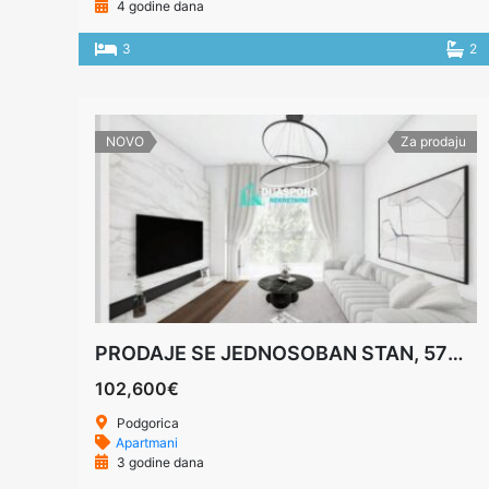
4 godine dana
3
2
NOVO
Za prodaju
PRODAJE SE JEDNOSOBAN STAN, 57m2, PODGORICA
102,600€
Podgorica
Apartmani
3 godine dana