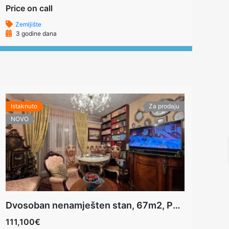
Price on call
Zemljište
3 godine dana
Istaknuto
Za prodaju
NOVO
Dvosoban nenamješten stan, 67m2, Podgorica
111,100€