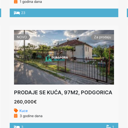
1 godina dana
23
NOVO
Za prodaju
PRODAJE SE KUĆA, 97M2, PODGORICA
260,000€
Kuce
3 godine dana
3
1