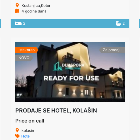
Kostanjica,Kotor
4 godine dana
2
2
Istaknuto
Za prodaju
NOVO
PRODAJE SE HOTEL, KOLAŠIN
Price on call
kolasin
Hotel