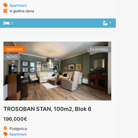
Apartmani
4 godine dana
2
1
Istaknuto
Za prodaju
NOVO
TROSOBAN STAN, 100m2, Blok 6
196,000€
Podgorica
Apartmani