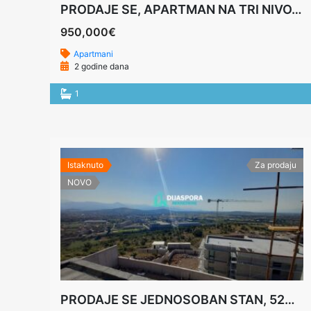
PRODAJE SE, APARTMAN NA TRI NIVOA U LUKSUZNOJ VILI, 207M2, KOLAŠIN
950,000€
Apartmani
2 godine dana
1
Istaknuto
Za prodaju
NOVO
PRODAJE SE JEDNOSOBAN STAN, 52M2, PODGORICA