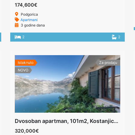
174,600€
Podgorica
Apartmani
3 godine dana
2
2
Istaknuto
Za prodaju
NOVO
Dvosoban apartman, 101m2, Kostanjica-Kotor
320,000€