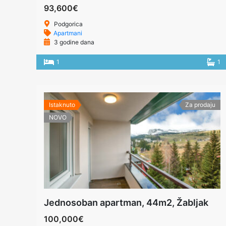
93,600€
Podgorica
Apartmani
3 godine dana
1
1
Istaknuto
Za prodaju
NOVO
Jednosoban apartman, 44m2, Žabljak
100,000€