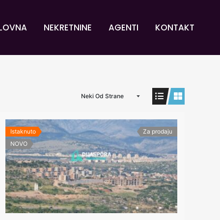
LOVNA
NEKRETNINE
AGENTI
KONTAKT
Neki Od Strane
Istaknuto
Za prodaju
NOVO