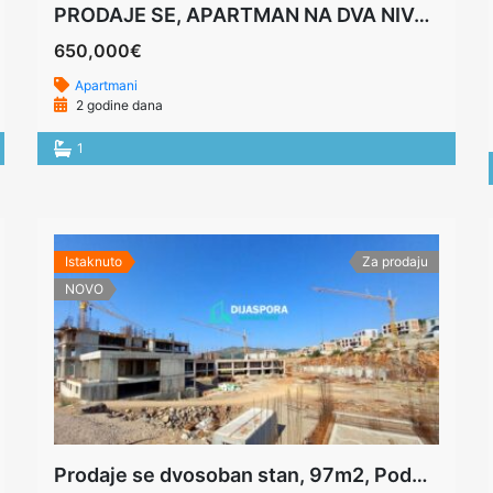
PRODAJE SE, APARTMAN NA DVA NIVOA U LUKSUZNOJ VILI, 127M2, KOLAŠIN
650,000€
Apartmani
2 godine dana
1
Istaknuto
Za prodaju
NOVO
Prodaje se dvosoban stan, 97m2, Podgorica