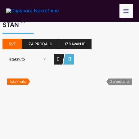
Skip
to
content
(3)
STAN
SVE
ZA PRODAJU
IZDAVANJE
Istaknuto
Istaknuto
Za prodaju