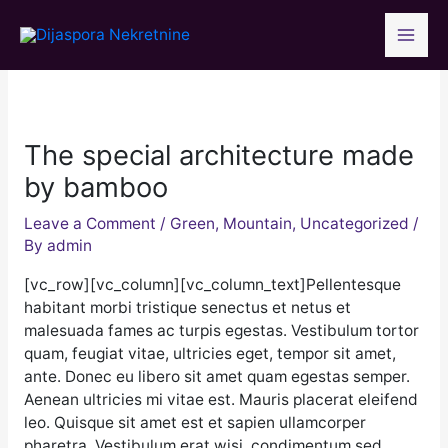
Skip
to
content
The special architecture made
by bamboo
Leave a Comment
/
Green
,
Mountain
,
Uncategorized
/
By
admin
[vc_row][vc_column][vc_column_text]Pellentesque
habitant morbi tristique senectus et netus et
malesuada fames ac turpis egestas. Vestibulum tortor
quam, feugiat vitae, ultricies eget, tempor sit amet,
ante. Donec eu libero sit amet quam egestas semper.
Aenean ultricies mi vitae est. Mauris placerat eleifend
leo. Quisque sit amet est et sapien ullamcorper
pharetra. Vestibulum erat wisi, condimentum sed,