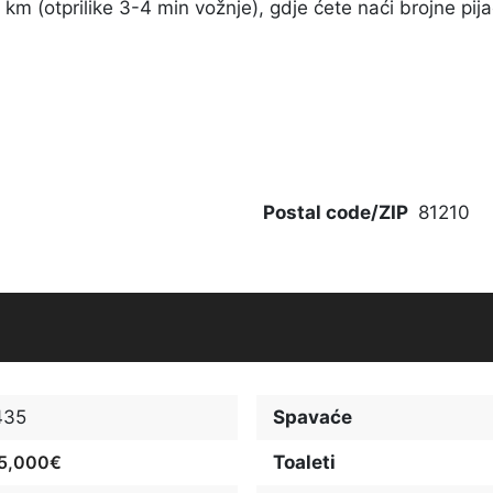
1 km (otprilike 3-4 min vožnje), gdje ćete naći brojne pij
Postal code/ZIP
81210
435
Spavaće
15,000€
Toaleti