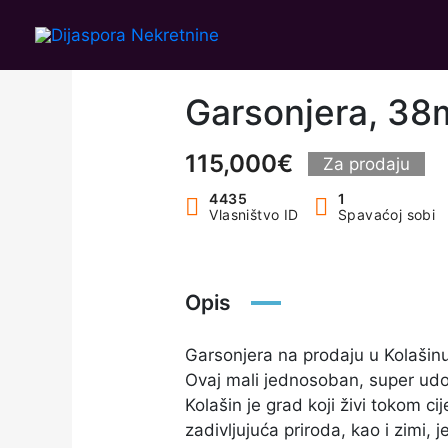
Skip
to
content
Garsonjera, 38
115,000€
Za prodaju
4435
1
Vlasništvo ID
Spavaćoj sobi
Opis
Garsonjera na prodaju u Kolašin
Ovaj mali jednosoban, super udob
Kolašin je grad koji živi tokom cij
zadivljujuća priroda, kao i zimi