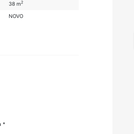
2
38 m
NOVO
a
*