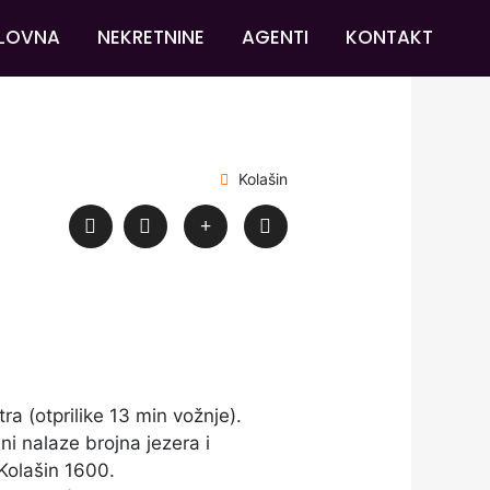
LOVNA
NEKRETNINE
AGENTI
KONTAKT
Kolašin
a (otprilike 13 min vožnje).
ini nalaze brojna jezera i
 Kolašin 1600.