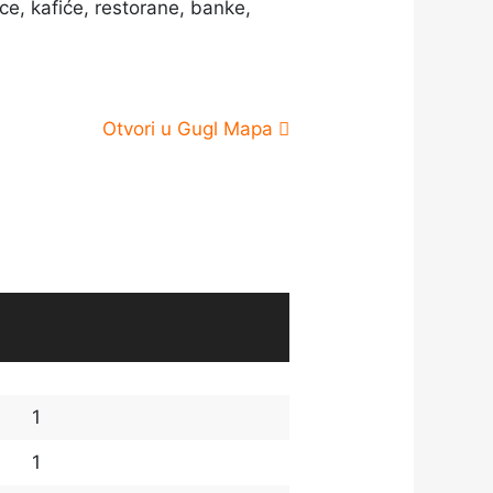
ace, kafiće, restorane, banke,
Otvori u Gugl Mapa
1
1