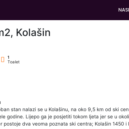
NAS
m2, Kolašin
1
Toalet
u
an stan nalazi se u Kolašinu, na oko 9,5 km od ski centr
ele godine. Lijepo ga je posjetiti tokom ljeta jer se u okol
, jer postoje dva veoma poznata ski centra; Kolašin 1450 i