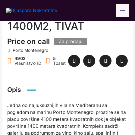
Skip
LUKSUZNA VILA,
to
content
1400M2, TIVAT
Price on call
Za prodaju
Porto Montenegro
4902
5
Vlasništvo ID
Toalet
Opis
Jedna od najluksuznijih vila na Mediteranu sa
pogledom na marinu Porto Montenegro, prostire se na
placu površine 4100 metara kvadratnih dok je objekat
površine 1400 metara kvadratnih. Kompleks sadrži
galeriju sa podrumom za vino, kino salu, spa, infiniti