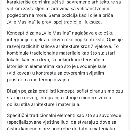
karakteriše dominirajući stil savremene arhitekture sa
velikim zastakljenim zidovima sa veličanstvenim
pogledom na more. Sama pozicija kao i cijela priča
„Vile Maslina” je pravi spoj tradicije i luksuza.
Koncept dizajna „Vile Maslina” naglašava ekološku
integraciju objekta u okviru okolnog konteksta. Opisuje
razvoj različitih stilova arhitekture kroz 7 vjekova. To
kombinuje tradicionalne materijale kao što su: stari
lokalni kamen i drvo, sa nekim karakterističnim
istorijskim elementima kao što je uvođenje kule
(vidikovca) u kontrastu sa otvorenim svijetlim
prostorima modernog dizajna.
Dizajn pejzaža prati isti koncept, sofisticiranu simbiozu
starog i novog, integraciju istorije i modernizma u
obliku stila arhitekture i materijala.
Specifični tradicionalni elementi kao što su suvomeđe
(specijalizovane vještine ljudi da stvaraju zidove sa
čistim kamenom bez upotrebe dodatnih materijala),