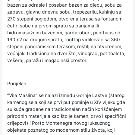
bazen za odrasle i poseban bazen za djecu, sobu za
zabavu, glavnu dnevnu sobu, trepezariju, kuhinju sa
270 stepeni pogledom, otvorena terasa sa fontanom,
četiri sobe na prvom spratu sa banjama ili
hidromasažnim bazenom, gardaroberi, penthaus od
160m2 na drugom spratu, rooftop vidikovac sa 360
stepeni panoramskom terasom, roštilj na otvorenom,
voćnjak, tradicionalno dvorište, vinograd, pet toaleta,
vešeraj, garažu i magacinski prostor.
Porijeklo:
”Vila Maslina” se nalazi između Gornje Lastve (starog
kamenog sela koji se prvi put pominje u XIV vijeku gde
su kuće građene na tradicionalan način korišćenjem
prirodnih materijala kao što je kamen, drvo i specifični
crijepovi) i Porto Montenegra novog luksuznog
objekata poznatog po modernom stilu života, koji