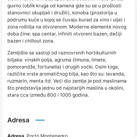
guvno (oblik kruga od kamena gde su se u prošlosti
stanovnici okupljali i družili), konoba (prostorija u
podrumu kuće u kojoj se čuvaju burad za vino i ulje) i
zona roštilja na otvorenom. Moderne elemente novog
doba čine: spa centar, infiniti otvoreni bazen, dečiji
bazen i chillout zona.
Zemljište se sastoji od raznovrsnih hortikulturnih
biljaka: vinskih polja, agruma (limuna, limete,
pomorandže, fortunella) i drugih voćki. Osim toga,
različite vrste aromatičnog bilja, kao što su: lavanda,
ruzmarin, menta itd. Veći dio zemlje je pod maslinama
što predstavlja jednu od najstarijih maslina u okolini,
stara cca između 800 i 1000 godina.
Adresa
Adresa
Porto Montenegro